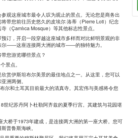
会参观这座城市最令人叹为观止的景点。无论您是商务出
前往历史悠久的皮埃尔·洛蒂（Pierre Loti）纪念
amlıca Mosque）等其他标志性景点。
即预订，开启一段穿越这座城市多样而对比鲜明景观的非
布尔——这座连接两大洲的城市——的独特魅力。
将带您游览哪些景点？
一个景点。
这里是欣赏伊斯坦布尔美景的最佳地点之一。从这里，您可以
和亚洲两侧。
斯坦布尔和土耳其目前最大的清真寺。其宏伟与美感将令您
18世纪苏丹阿卜杜勒阿齐兹的夏季行宫。其建筑与花园堪
座大桥于1973年建成，是连接两大洲的第一座大桥。您可
博斯普鲁斯海峡。
古老且最重要的穆斯林聚居区，我们将享用正宗土耳其美食、