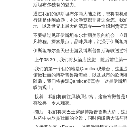
斯坦布尔独有的魅力。
通过我们的伊斯坦布尔两大陆之旅，您将有机
行还是休闲旅游，本次游览都非常适合您。我们将带您
地，以及世界上最大的清真寺——恰姆利贾清真寺（Ç
不要错过见证伊斯坦布尔壮丽美景的机会！立
凡旅程。探索景点，品味风味，沉浸于伊斯坦
伊斯坦布尔全天巴士游及博斯普鲁斯海峡巡游
-上午08:30，我们将从酒店接您，随后前往第
-我们的第一个目的地是Çamlica观景台，
俯瞰壮丽的博斯普鲁斯海峡，以及城市的欧洲
随后，我们将参观Çamlıca清真寺，这是伊
叹为观止。
-接着，我们将前往贝勒贝伊宫，这座宫殿曾是
称经典，令人难忘。
-随后，我们将乘巴士穿越博斯普鲁斯大桥，这
从桥中央欣赏壮丽的全景，同时俯瞰两大陆与
-在伊普尔区（Eyüp），这座伊斯坦布尔最