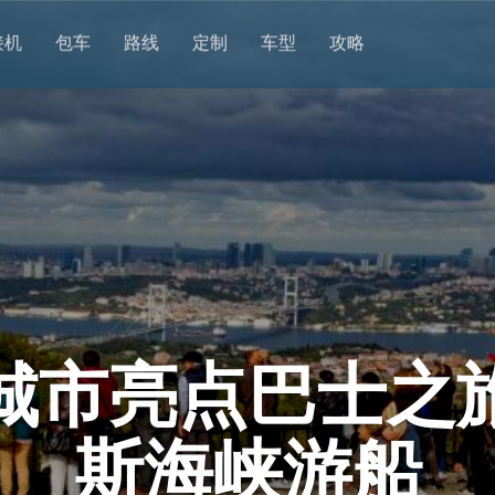
接机
包车
路线
定制
车型
攻略
城市亮点巴士之
斯海峡游船