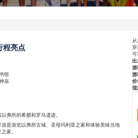
从
行程亮点
穿
可
出
游
书馆
游
神庙
价
现
索以弗所的希腊和罗马遗迹。
享游是游览以弗所古城、圣母玛利亚之家和体验美味当地
亚之家。