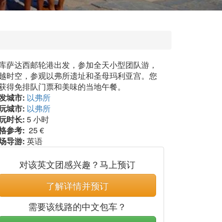
库萨达西邮轮港出发，参加全天小型团队游，
越时空，参观以弗所遗址和圣母玛利亚宫。您
获得免排队门票和美味的当地午餐。
发城市:
以弗所
玩城市:
以弗所
玩时长:
5 小时
格参考:
25 €
场导游:
英语
对该英文团感兴趣？马上预订
了解详情并预订
需要该线路的中文包车？