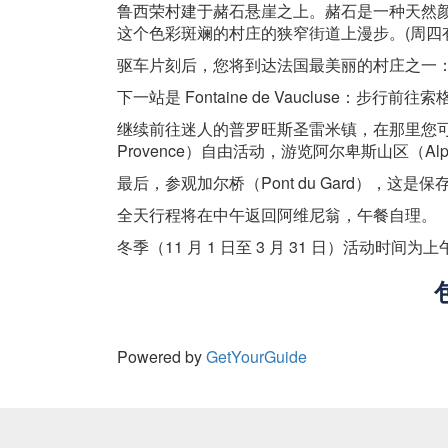
鲁西荣村建于赭石悬崖之上。赭石是一种天然
这个色彩斑斓的村庄的狭窄街道上漫步。(周四
驱车片刻后，您将到达法国最美丽的村庄之一：
下一站是 Fontaine de Vaucluse：步行
继续前往迷人的普罗旺斯圣雷米镇，在那里您可以游
Provence）自由活动，游览阿尔卑斯山区（Al
最后，参观加尔桥（Pont du Gard），这
全天行程将在中午返回阿维尼翁，午餐自理。
冬季（11 月 1 日至 3 月 31 日）活动时间为上午
Powered by
GetYourGuide