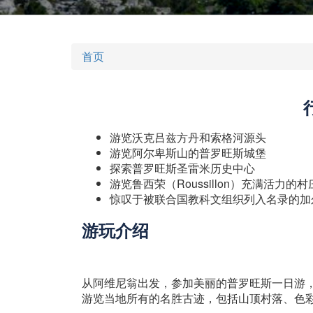
首页
游览沃克吕兹方丹和索格河源头
游览阿尔卑斯山的普罗旺斯城堡
探索普罗旺斯圣雷米历史中心
游览鲁西荣（Roussillon）充满活力
惊叹于被联合国教科文组织列入名录的加尔桥（
游玩介绍
从阿维尼翁出发，参加美丽的普罗旺斯一日游
游览当地所有的名胜古迹，包括山顶村落、色