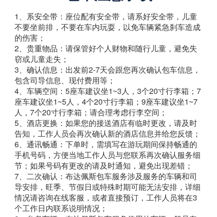
1、系安全带：座位配有安全带，请系好安全带，儿童
不要坐前排，不要在车内玩耍，以免车辆紧急刹车造成
的伤害；
2、贵重物品：请保管好个人财物和随行儿童，避免失
窃或儿童走失；
3、确认信息：出发前2-7天会跟您再次确认包车信息，
包含司导信息、现付费用等；
4、车辆空间：5座车建议坐1~3人，3个20寸行李箱；7
座车建议坐1~5人，4个20寸行李箱；9座车建议坐1~7
人，7个20寸行李箱；请合理考虑行李空间；
5、酒店更换：如果您的接送酒店有临时更改，请及时
告知，工作人员会再次确认新的酒店信息并给您反馈；
6、通讯畅通：下单时，需填写在游玩期间保持畅通的
手机号码，方便当地工作人员与您联系再次确认服务细
节；如果号码有更改的请及时通知，避免出现差错；
7、二次确认：布达佩斯包车服务涉及服务的车辆和司
导安排，旺季、节假日或特殊时期可能无法安排，详细
情况请咨询在线客服，或者直接预订，工作人员将在3
个工作日内联系说明情况；