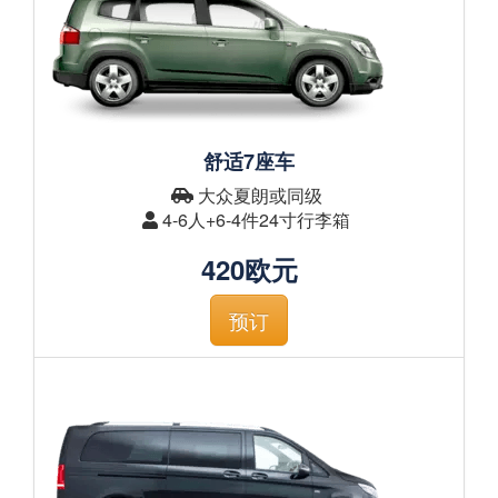
舒适7座车
大众夏朗或同级
4-6人+6-4件24寸行李箱
420欧元
预订