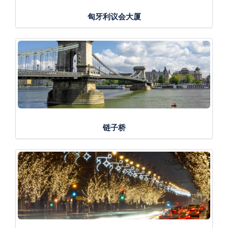
匈牙利议会大厦
链子桥