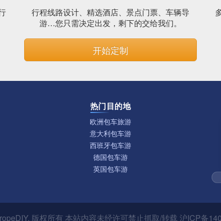
行
行程线路设计、精选酒店、景点门票、车辆导
。
游…您只需决定出发，剩下的交给我们。
开始定制
热门目的地
欧洲包车旅游
意大利包车游
西班牙包车游
德国包车游
英国包车游
ropeDIY
. 版权所有 本站内容未经许可禁止抓取/转载
沪ICP备140