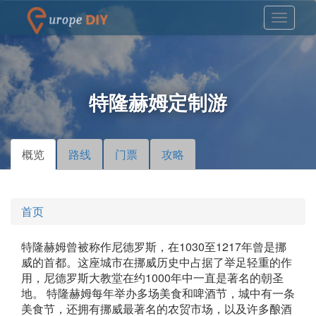
特隆赫姆定制游
概览
（活
路线
门票
攻略
主标签
动标
签）
首页
特隆赫姆曾被称作尼德罗斯，在1030至1217年曾是挪
威的首都。这座城市在挪威历史中占据了举足轻重的作
用，尼德罗斯大教堂在约1000年中一直是著名的朝圣
地。 特隆赫姆每年举办多场美食和啤酒节，城中有一条
美食节，还拥有挪威最著名的农贸市场，以及许多酿酒