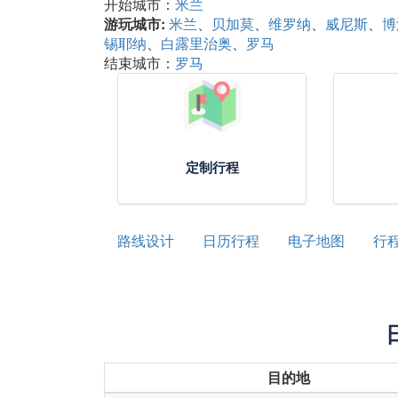
开始城市：
米兰
游玩城市:
米兰
贝加莫
维罗纳
威尼斯
博
锡耶纳
白露里治奥
罗马
结束城市：
罗马
定制行程
路线设计
日历行程
电子地图
行
目的地