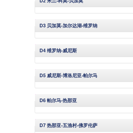
隐藏
D2 米兰-科莫-贝加莫
隐藏
D3 贝加莫-加尔达湖-维罗纳
隐藏
D4 维罗纳-威尼斯
隐藏
D5 威尼斯-博洛尼亚-帕尔马
隐藏
D6 帕尔马-热那亚
隐藏
D7 热那亚-五渔村-佛罗伦萨