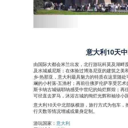
意大利10天
由国际大都会米兰出发，北行游玩科莫及湖畔
及水城威尼斯；在体验过博洛尼亚的建筑之美
乡-热那亚，意大利最具魅力的特质在这里随处
斓的小村落-五渔村；再前往佛罗伦萨享受艺术
斯卡纳古城锡耶纳感受中世纪的灿烂辉煌；再往
可径直去罗马，沐浴古城的绚烂光辉和袖珍小
意大利10天中北部纵横游，旅行方式为包车，
行天数等情况增减或量身定制。
游玩国家：
意大利