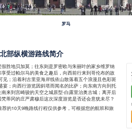
威尼斯
中北部纵横游路线简介
度假胜地贝加莫；往东则是罗密欧与朱丽叶的家乡维罗纳
和享受过帕尔马的美食之趣后，向西前行来到哥伦布的故
可见；沿着利古里亚海岸线依山散落着五个浪漫且色彩斑
盛宴；向西行游览因斜塔而闻名的比萨；向东南方向到托
南来到宫崎骏的天空之城原型-白露里治奥古城；离开后
国梵蒂冈的庄严肃穆后这次深度游览是否还会意犹未尽？
推荐的10天9晚路线行程仅供参考，可根据您的航班和旅