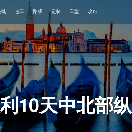
接机
包车
路线
定制
车型
攻略
利10天中北部