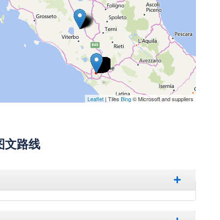
Leaflet
| Tiles
Bing
© Microsoft and suppliers
图文路线