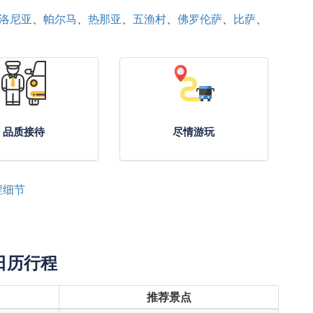
洛尼亚
帕尔马
热那亚
五渔村
佛罗伦萨
比萨
品质接待
尽情游玩
程细节
日历行程
推荐景点