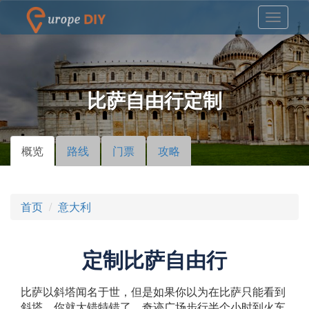
比萨自由行定制
概览
（活
路线
门票
攻略
主标签
动标
签）
首页
意大利
定制比萨自由行
比萨以斜塔闻名于世，但是如果你以为在比萨只能看到
斜塔，你就大错特错了。奇迹广场步行半个小时到火车