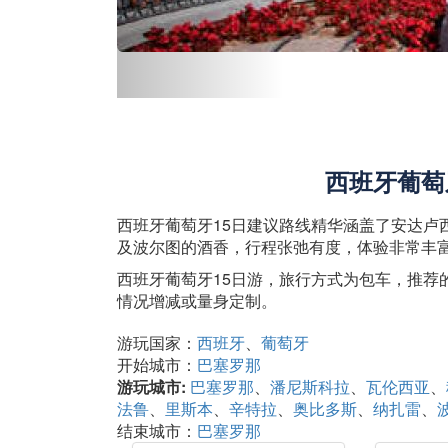
西班牙葡萄
西班牙葡萄牙15日建议路线精华涵盖了安达卢
及波尔图的酒香，行程张弛有度，体验非常丰
西班牙葡萄牙15日游，旅行方式为包车，推荐
情况增减或量身定制。
游玩国家：
西班牙
葡萄牙
开始城市：
巴塞罗那
游玩城市:
巴塞罗那
潘尼斯科拉
瓦伦西亚
法鲁
里斯本
辛特拉
奥比多斯
纳扎雷
结束城市：
巴塞罗那