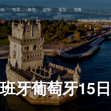
接机
包车
路线
定制
车型
攻略
班牙葡萄牙15