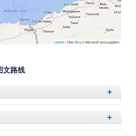
Leaflet
| Tiles
Bing
© Microsoft and suppliers
图文路线