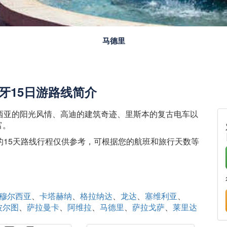
巴塞罗那
牙15日游路线简介
西亚的阳光风情、高迪的建筑奇迹、里斯本的复古电车以
富。
的15天路线行程仅供参考，可根据您的航班和旅行天数等
穆尔西亚
卡塔赫纳
格拉纳达
龙达
塞维利亚
波尔图
萨拉曼卡
阿维拉
马德里
萨拉戈萨
莱里达