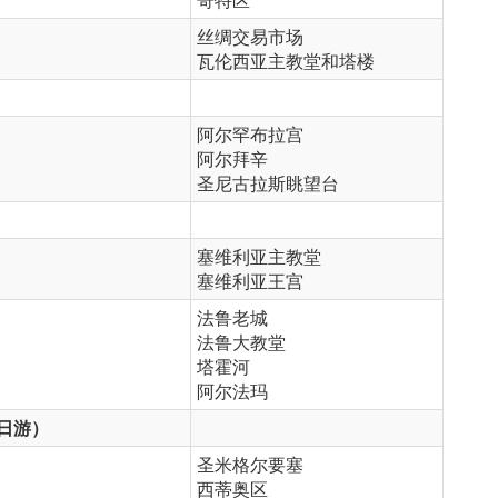
丝绸交易市场
瓦伦西亚主教堂和塔楼
阿尔罕布拉宫
阿尔拜辛
圣尼古拉斯眺望台
塞维利亚主教堂
塞维利亚王宫
法鲁老城
法鲁大教堂
塔霍河
阿尔法玛
日游）​
圣米格尔要塞
西蒂奥区