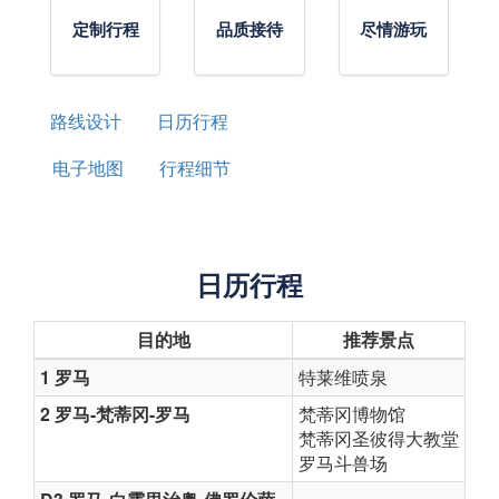
定制行程
品质接待
尽情游玩
路线设计
日历行程
电子地图
行程细节
日历行程
目的地
推荐景点
1 罗马
特莱维喷泉
2 罗马-梵蒂冈-罗马
梵蒂冈博物馆
梵蒂冈圣彼得大教堂
罗马斗兽场