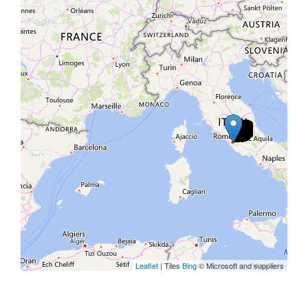
Leaflet
| Tiles
Bing
© Microsoft and suppliers