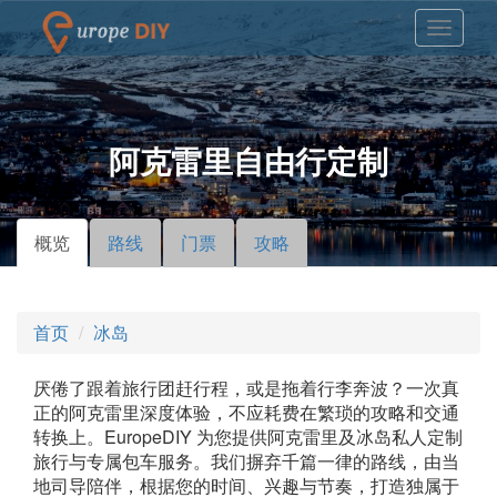
阿克雷里自由行定制
概览
（活
路线
门票
攻略
主标签
动标
签）
首页
冰岛
厌倦了跟着旅行团赶行程，或是拖着行李奔波？一次真
正的阿克雷里深度体验，不应耗费在繁琐的攻略和交通
转换上。EuropeDIY 为您提供阿克雷里及冰岛私人定制
旅行与专属包车服务。我们摒弃千篇一律的路线，由当
地司导陪伴，根据您的时间、兴趣与节奏，打造独属于