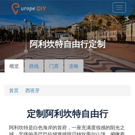
阿利坎特自由行定制
概览
（活
路线
门票
攻略
主标签
动标
签）
首页
西班牙
定制阿利坎特自由行
阿利坎特是白色海岸的首府，一座充满度假感的阳光之
城。宏伟的圣巴巴拉城堡雄踞贝纳坎蒂尔山顶，俯瞰着