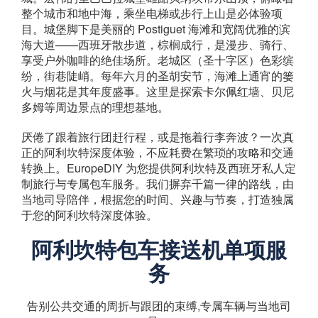
整个城市和地中海，乘坐电梯或步行上山是必体验项
目。城堡脚下是美丽的 Postiguet 海滩和宽阔优雅的滨
海大道——西班牙散步道，棕榈成行，是漫步、骑行、
享受户外咖啡的绝佳场所。老城区（圣十字区）色彩缤
纷，街巷陡峭。每年六月的圣胡安节，海滩上通宵的篓
火与烟花是其年度盛事。这里是探索卡尔佩红墙、贝尼
多姆等周边景点的理想基地。
厌倦了跟着旅行团赶行程，或是拖着行李奔波？一次真
正的阿利坎特深度体验，不应耗费在繁琐的攻略和交通
转换上。EuropeDIY 为您提供阿利坎特及西班牙私人定
制旅行与专属包车服务。我们摒弃千篇一律的路线，由
当地司导陪伴，根据您的时间、兴趣与节奏，打造独属
于您的阿利坎特深度体验。
阿利坎特包车接送机单项服
务
告别公共交通的周折与跟团的束缚,专属车辆与当地司