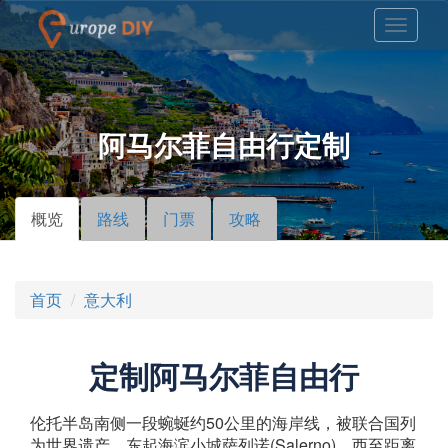
阿马尔菲自由行定制
概览
（活
路线
门票
攻略
主标签
动标
签）
首页
意大利
定制阿马尔菲自由行
伦托半岛南侧一段蜿蜒约50公里的海岸线，被联合国列
为世界遗产，东起海滨小城萨列诺(Salerno)，西至距离