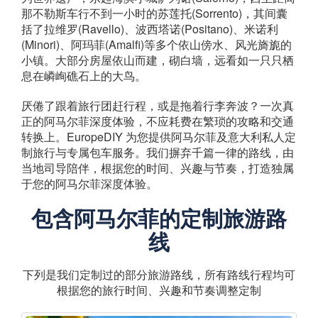
那不勒斯车行不到一小时的苏莲托(Sorrento)，其间囊
括了拉维罗(Ravello)、波西塔诺(Positano)、米诺利
(Minori)、阿玛菲(Amalfi)等多个依山傍水、风光旖旎的
小镇。大部分房屋依山而建，砌白墙，远看如一只只栖
息在嶙峋礁石上的大鸟。
厌倦了跟着旅行团赶行程，或是拖着行李奔波？一次真
正的阿马尔菲深度体验，不应耗费在繁琐的攻略和交通
转换上。EuropeDIY 为您提供阿马尔菲及意大利私人定
制旅行与专属包车服务。我们摒弃千篇一律的路线，由
当地司导陪伴，根据您的时间、兴趣与节奏，打造独属
于您的阿马尔菲深度体验。
包含阿马尔菲的定制旅游路
线
下列是我们定制过的部分旅游路线，所有路线行程均可
根据您的旅行时间、兴趣和节奏调整定制