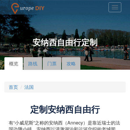
安纳西自由行定制
概览
（活
路线
门票
攻略
主标签
动标
签）
首页
法国
定制安纳西自由行
有“小威尼斯”之称的安纳西（Annecy）是靠近瑞士的法
国边陲小镇，安纳西以清澈湖泊和运河交织的老城闻