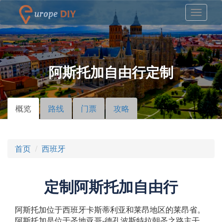
阿斯托加自由行定制
概览
（活
路线
门票
攻略
主标签
动标
签）
首页
西班牙
定制阿斯托加自由行
阿斯托加位于西班牙卡斯蒂利亚和莱昂地区的莱昂省。
阿斯托加是位于圣地亚哥-德孔波斯特拉朝圣之路主干