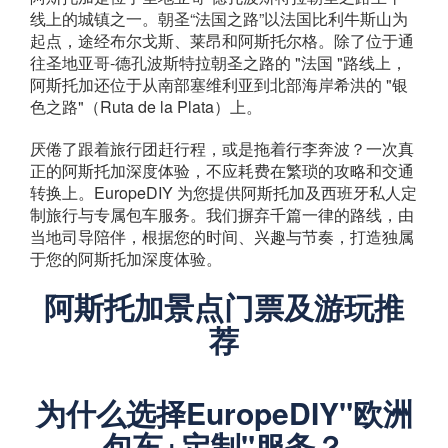
线上的城镇之一。朝圣“法国之路”以法国比利牛斯山为
起点，途经布尔戈斯、莱昂和阿斯托尔格。除了位于通
往圣地亚哥-德孔波斯特拉朝圣之路的 "法国 "路线上，
阿斯托加还位于从南部塞维利亚到北部海岸希洪的 "银
色之路"（Ruta de la Plata）上。
厌倦了跟着旅行团赶行程，或是拖着行李奔波？一次真
正的阿斯托加深度体验，不应耗费在繁琐的攻略和交通
转换上。EuropeDIY 为您提供阿斯托加及西班牙私人定
制旅行与专属包车服务。我们摒弃千篇一律的路线，由
当地司导陪伴，根据您的时间、兴趣与节奏，打造独属
于您的阿斯托加深度体验。
阿斯托加景点门票及游玩推
荐
为什么选择EuropeDIY"欧洲
包车+定制"服务？