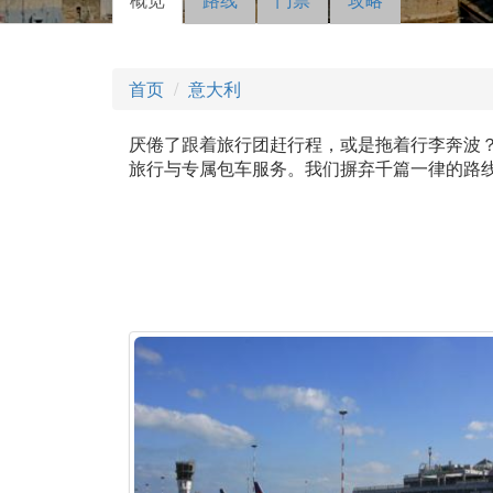
主标签
动标
签）
首页
意大利
厌倦了跟着旅行团赶行程，或是拖着行李奔波？一
旅行与专属包车服务。我们摒弃千篇一律的路