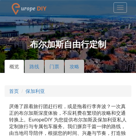
布尔加斯自由行定制
概览
（活
路线
门票
攻略
主标签
动标
签）
首页
保加利亚
厌倦了跟着旅行团赶行程，或是拖着行李奔波？一次真
正的布尔加斯深度体验，不应耗费在繁琐的攻略和交通
转换上。EuropeDIY 为您提供布尔加斯及保加利亚私人
定制旅行与专属包车服务。我们摒弃千篇一律的路线，
由当地司导陪伴，根据您的时间、兴趣与节奏，打造独