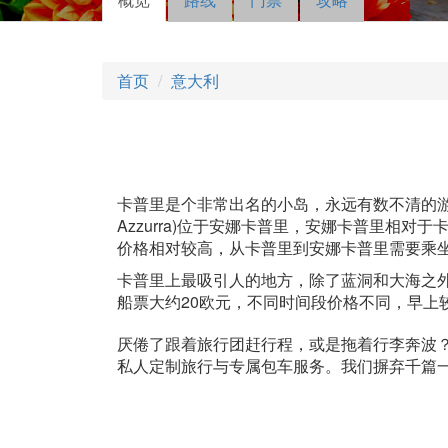
主标签
动标
签）
首页
意大利
卡普里是个非常出名的小岛，永远有数不清的游客，旺
Azzurra)位于安娜卡普里，安娜卡普里
价格相对较高，从卡普里到安娜卡普里需要乘
卡普里上最吸引人的地方，除了蓝洞和大海之
船票大约20欧元，不同时间段价格不同，早上
厌倦了跟着旅行团赶行程，或是拖着行李奔波？一
私人定制旅行与专属包车服务。我们摒弃千篇