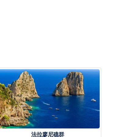
法拉廖尼礁群