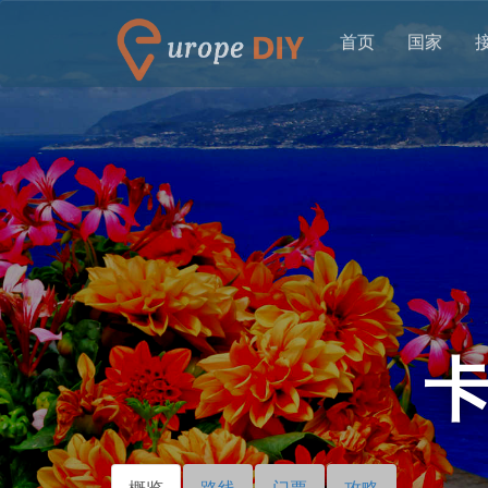
首页
国家
概览
（活
路线
门票
攻略