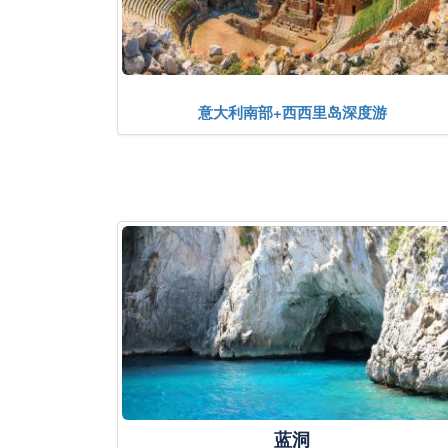
意大利南部+西西里岛深度游
蓝洞