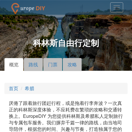
科林斯自由行定制
概览
（活
路线
门票
攻略
主标签
动标
签）
首页
希腊
厌倦了跟着旅行团赶行程，或是拖着行李奔波？一次真
正的科林斯深度体验，不应耗费在繁琐的攻略和交通转
换上。EuropeDIY 为您提供科林斯及希腊私人定制旅行
与专属包车服务。我们摒弃千篇一律的路线，由当地司
导陪伴，根据您的时间、兴趣与节奏，打造独属于您的