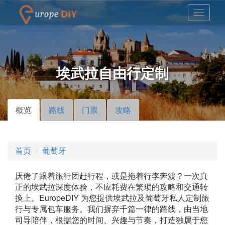
埃武拉自由行定制
概览
（活
路线
门票
攻略
主标签
动标
签）
首页
葡萄牙
厌倦了跟着旅行团赶行程，或是拖着行李奔波？一次真
正的埃武拉深度体验，不应耗费在繁琐的攻略和交通转
换上。EuropeDIY 为您提供埃武拉及葡萄牙私人定制旅
行与专属包车服务。我们摒弃千篇一律的路线，由当地
司导陪伴，根据您的时间、兴趣与节奏，打造独属于您