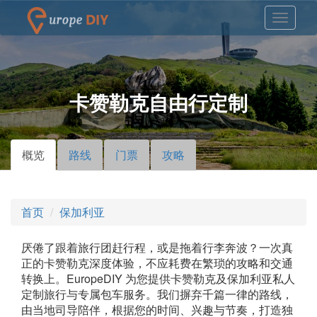
卡赞勒克自由行定制
概览
（活
路线
门票
攻略
主标签
动标
签）
首页
保加利亚
厌倦了跟着旅行团赶行程，或是拖着行李奔波？一次真
正的卡赞勒克深度体验，不应耗费在繁琐的攻略和交通
转换上。EuropeDIY 为您提供卡赞勒克及保加利亚私人
定制旅行与专属包车服务。我们摒弃千篇一律的路线，
由当地司导陪伴，根据您的时间、兴趣与节奏，打造独