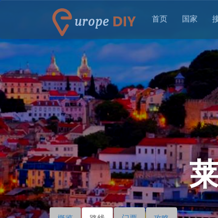
首页
国家
概览
路线
（活
门票
攻略