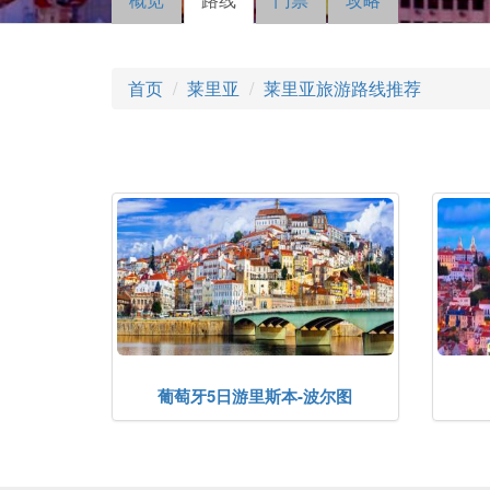
主标签
动标
签）
首页
莱里亚
莱里亚旅游路线推荐
葡萄牙5日游里斯本-波尔图