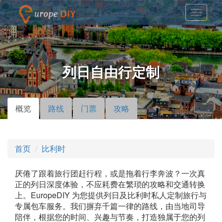
列日自由行定制
概览
（活
路线
门票
攻略
主标签
动标
签）
首页
比利时
厌倦了跟着旅行团赶行程，或是拖着行李奔波？一次真
正的列日深度体验，不应耗费在繁琐的攻略和交通转换
上。EuropeDIY 为您提供列日及比利时私人定制旅行与
专属包车服务。我们摒弃千篇一律的路线，由当地司导
陪伴，根据您的时间、兴趣与节奏，打造独属于您的列