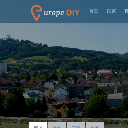
首页
国家
概览
（活
路线
门票
攻略