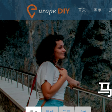
首页
国家
概览
（活
路线
门票
攻略