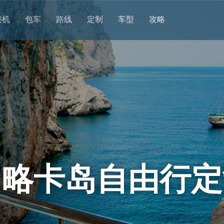
接机
包车
路线
定制
车型
攻略
马略卡岛自由行定