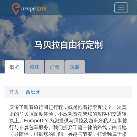
马贝拉自由行定制
概览
（活
路线
门票
攻略
主标签
动标
签）
首页
西班牙
厌倦了跟着旅行团赶行程，或是拖着行李奔波？一次真
正的马贝拉深度体验，不应耗费在繁琐的攻略和交通转
换上。EuropeDIY 为您提供马贝拉及西班牙私人定制旅
行与专属包车服务。我们摒弃千篇一律的路线，由当地
司导陪伴，根据您的时间、兴趣与节奏，打造独属于您