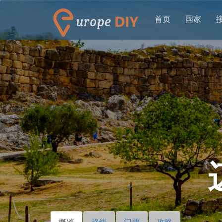
首页
国家
概览
（活
路线
门票
攻略