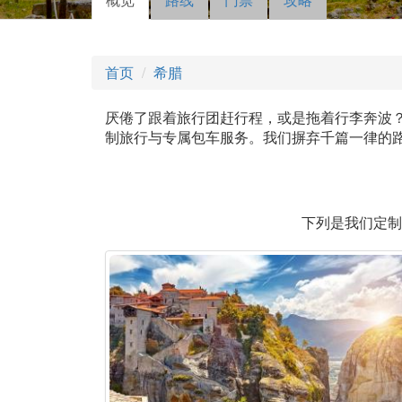
主标签
动标
签）
首页
希腊
厌倦了跟着旅行团赶行程，或是拖着行李奔波？一
制旅行与专属包车服务。我们摒弃千篇一律的
下列是我们定制