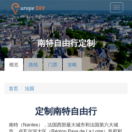
南特自由行定制
概览
（活
路线
门票
攻略
主标签
动标
签）
首页
法国
定制南特自由行
南特（Nantes），法国西部最大城市和法国第六大城
市，卢瓦尔河大区（Région Pays de La Loire）首府和