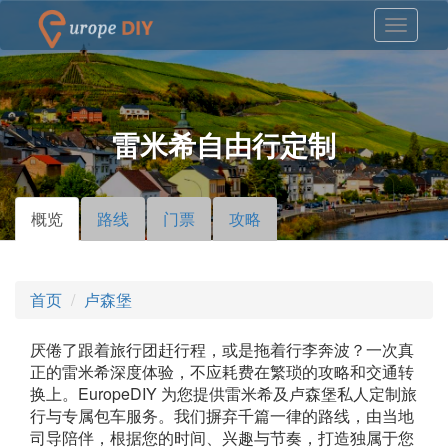
雷米希自由行定制
概览
（活
路线
门票
攻略
主标签
动标
签）
首页
卢森堡
厌倦了跟着旅行团赶行程，或是拖着行李奔波？一次真
正的雷米希深度体验，不应耗费在繁琐的攻略和交通转
换上。EuropeDIY 为您提供雷米希及卢森堡私人定制旅
行与专属包车服务。我们摒弃千篇一律的路线，由当地
司导陪伴，根据您的时间、兴趣与节奏，打造独属于您