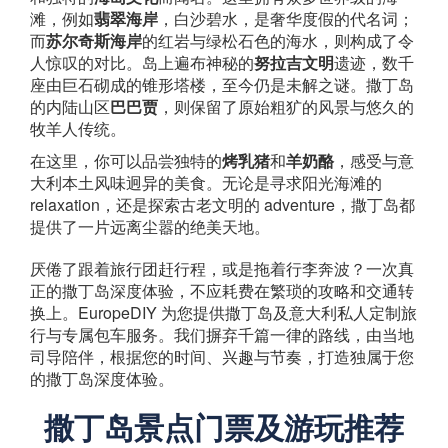
滩，例如
翡翠海岸
，白沙碧水，是奢华度假的代名词；
而
苏尔奇斯海岸
的红岩与绿松石色的海水，则构成了令
人惊叹的对比。岛上遍布神秘的
努拉吉文明
遗迹，数千
座由巨石砌成的锥形塔楼，至今仍是未解之谜。撒丁岛
的内陆山区
巴巴贾
，则保留了原始粗犷的风景与悠久的
牧羊人传统。
在这里，你可以品尝独特的
烤乳猪
和
羊奶酪
，感受与意
大利本土风味迥异的美食。无论是寻求阳光海滩的
relaxation，还是探索古老文明的 adventure，撒丁岛都
提供了一片远离尘嚣的绝美天地。
厌倦了跟着旅行团赶行程，或是拖着行李奔波？一次真
正的撒丁岛深度体验，不应耗费在繁琐的攻略和交通转
换上。EuropeDIY 为您提供撒丁岛及意大利私人定制旅
行与专属包车服务。我们摒弃千篇一律的路线，由当地
司导陪伴，根据您的时间、兴趣与节奏，打造独属于您
的撒丁岛深度体验。
撒丁岛景点门票及游玩推荐