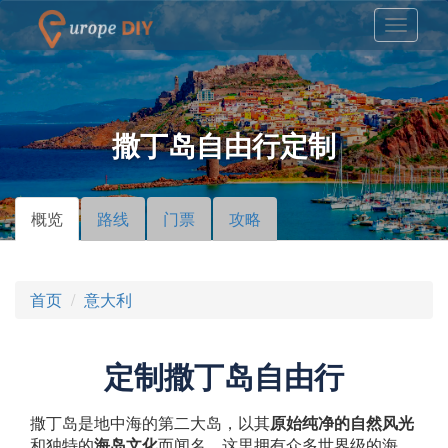
撒丁岛自由行定制
概览
（活
路线
门票
攻略
主标签
动标
签）
首页
意大利
定制撒丁岛自由行
撒丁岛是地中海的第二大岛，以其
原始纯净的自然风光
和独特的
海岛文化
而闻名。这里拥有众多世界级的海