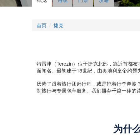
主标签
动标
签）
首页
捷克
特雷津（Terezín）位于捷克北部，靠近首都布拉
而闻名。最初建于18世纪，由奥地利皇帝约
厌倦了跟着旅行团赶行程，或是拖着行李奔波？一
制旅行与专属包车服务。我们摒弃千篇一律的
为什么