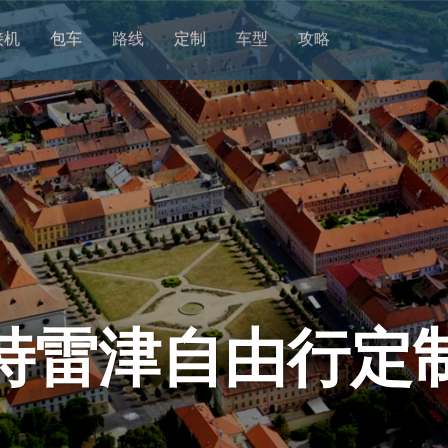
接机
包车
路线
定制
车型
攻略
特雷津自由行定