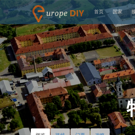
首页
国家
概览
（活
路线
门票
攻略