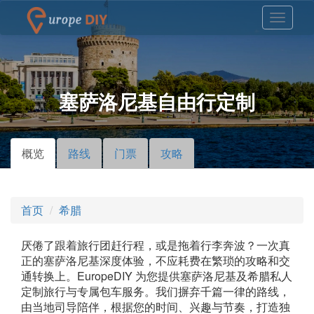
塞萨洛尼基自由行定制
概览
（活
路线
门票
攻略
主标签
动标
签）
首页
希腊
厌倦了跟着旅行团赶行程，或是拖着行李奔波？一次真
正的塞萨洛尼基深度体验，不应耗费在繁琐的攻略和交
通转换上。EuropeDIY 为您提供塞萨洛尼基及希腊私人
定制旅行与专属包车服务。我们摒弃千篇一律的路线，
由当地司导陪伴，根据您的时间、兴趣与节奏，打造独