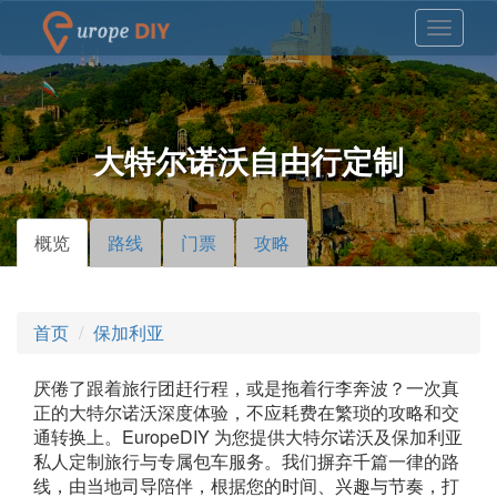
大特尔诺沃自由行定制
概览
（活
路线
门票
攻略
主标签
动标
签）
首页
保加利亚
厌倦了跟着旅行团赶行程，或是拖着行李奔波？一次真
正的大特尔诺沃深度体验，不应耗费在繁琐的攻略和交
通转换上。EuropeDIY 为您提供大特尔诺沃及保加利亚
私人定制旅行与专属包车服务。我们摒弃千篇一律的路
线，由当地司导陪伴，根据您的时间、兴趣与节奏，打