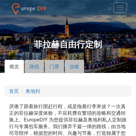
菲拉赫自由行定制
概览
（活
路线
门票
攻略
主标签
动标
签）
首页
奥地利
厌倦了跟着旅行团赶行程，或是拖着行李奔波？一次真
正的菲拉赫深度体验，不应耗费在繁琐的攻略和交通转
换上。EuropeDIY 为您提供菲拉赫及奥地利私人定制旅
行与专属包车服务。我们摒弃千篇一律的路线，由当地
司导陪伴，根据您的时间、兴趣与节奏，打造独属于您