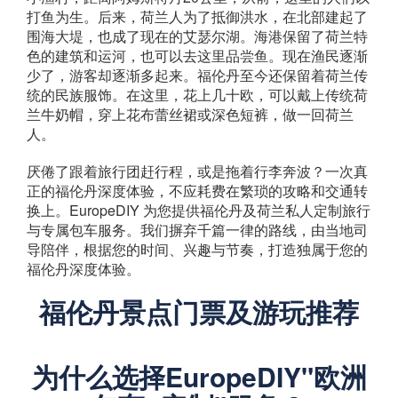
打鱼为生。后来，荷兰人为了抵御洪水，在北部建起了
围海大堤，也成了现在的艾瑟尔湖。海港保留了荷兰特
色的建筑和运河，也可以去这里品尝鱼。现在渔民逐渐
少了，游客却逐渐多起来。福伦丹至今还保留着荷兰传
统的民族服饰。在这里，花上几十欧，可以戴上传统荷
兰牛奶帽，穿上花布蕾丝裙或深色短裤，做一回荷兰
人。
厌倦了跟着旅行团赶行程，或是拖着行李奔波？一次真
正的福伦丹深度体验，不应耗费在繁琐的攻略和交通转
换上。EuropeDIY 为您提供福伦丹及荷兰私人定制旅行
与专属包车服务。我们摒弃千篇一律的路线，由当地司
导陪伴，根据您的时间、兴趣与节奏，打造独属于您的
福伦丹深度体验。
福伦丹景点门票及游玩推荐
为什么选择EuropeDIY"欧洲