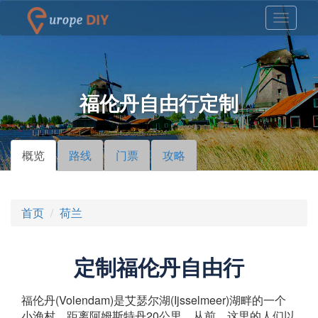
福伦丹自由行定制
概览
（活
路线
门票
攻略
主标签
动标
签）
首页
荷兰
定制福伦丹自由行
福伦丹(Volendam)是艾瑟尔湖(Ijsselmeer)湖畔的一个
小渔村，距离阿姆斯特丹20公里，从前，这里的人们以