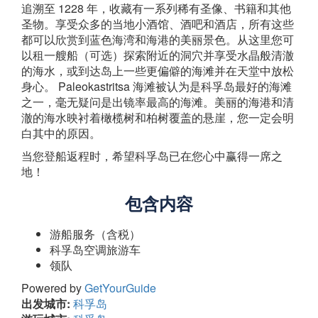
追溯至 1228 年，收藏有一系列稀有圣像、书籍和其他
圣物。享受众多的当地小酒馆、酒吧和酒店，所有这些
都可以欣赏到蓝色海湾和海港的美丽景色。从这里您可
以租一艘船（可选）探索附近的洞穴并享受水晶般清澈
的海水，或到达岛上一些更偏僻的海滩并在天堂中放松
身心。 Paleokastritsa 海滩被认为是科孚岛最好的海滩
之一，毫无疑问是出镜率最高的海滩。美丽的海港和清
澈的海水映衬着橄榄树和柏树覆盖的悬崖，您一定会明
白其中的原因。
当您登船返程时，希望科孚岛已在您心中赢得一席之
地！
包含内容
游船服务（含税）
科孚岛空调旅游车
领队
Powered by
GetYourGuide
出发城市:
科孚岛