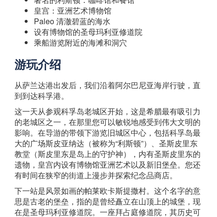
皇宫：亚洲艺术博物馆
Paleo 清澈碧蓝的海水
设有博物馆的圣母玛利亚修道院
乘船游览附近的海滩和洞穴
游玩介绍
从萨兰达港出发后，我们沿着阿尔巴尼亚海岸行驶，直
到到达科孚港。
这一天从参观科孚岛老城区开始，这是希腊最有吸引力
的老城区之一，在那里您可以敏锐地感受到伟大文明的
影响。在导游的带领下游览旧城区中心，包括科孚岛最
大的广场斯皮亚纳达（被称为“利斯顿”）、圣斯皮里东
教堂（斯皮里东是岛上的守护神），内有圣斯皮里东的
遗物，皇宫内设有博物馆亚洲艺术以及新旧堡垒。您还
有时间在狭窄的街道上漫步并探索纪念品商店。
下一站是风景如画的帕莱欧卡斯提撒村。这个名字的意
思是古老的堡垒，指的是曾经矗立在山顶上的城堡，现
在是圣母玛利亚修道院。一座拜占庭修道院，其历史可