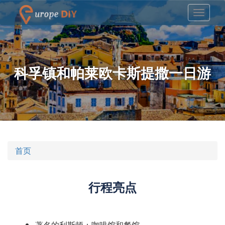
科孚镇和帕莱欧卡斯提撒一日游
首页
行程亮点
著名的利斯顿：咖啡馆和餐馆