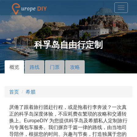
科孚岛自由行定制
概览
（活
路线
门票
攻略
主标签
动标
签）
首页
希腊
厌倦了跟着旅行团赶行程，或是拖着行李奔波？一次真
正的科孚岛深度体验，不应耗费在繁琐的攻略和交通转
换上。EuropeDIY 为您提供科孚岛及希腊私人定制旅行
与专属包车服务。我们摒弃千篇一律的路线，由当地司
导陪伴，根据您的时间、兴趣与节奏，打造独属于您的