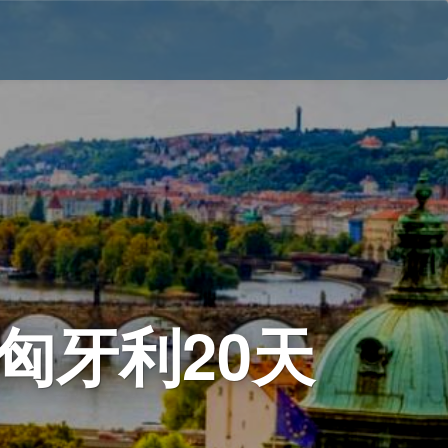
匈牙利20天