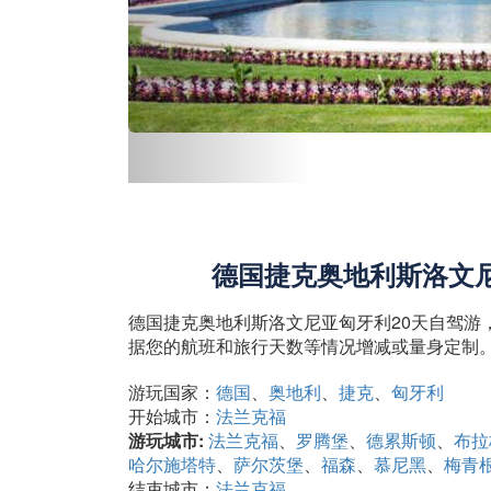
德国捷克奥地利斯洛文尼
德国捷克奥地利斯洛文尼亚匈牙利20天自驾游
据您的航班和旅行天数等情况增减或量身定制
游玩国家：
德国
奥地利
捷克
匈牙利
开始城市：
法兰克福
游玩城市:
法兰克福
罗腾堡
德累斯顿
布拉
哈尔施塔特
萨尔茨堡
福森
慕尼黑
梅青
结束城市：
法兰克福