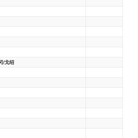
夫冈/戈绍