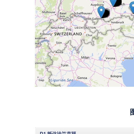
隐藏
D1 抵达法兰克福