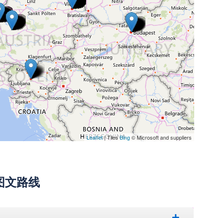
Leaflet
| Tiles
Bing
© Microsoft and suppliers
图文路线