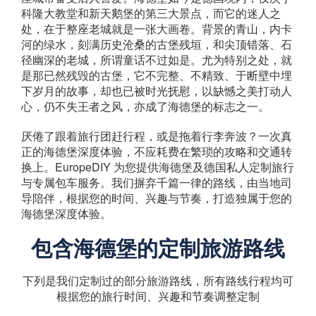
科隆大教堂和新天鹅堡的第三大景点，而它的迷人之
处，在于整座老城就是一张大画卷。背景的青山，内卡
河的绿水，刻满历史沧桑的古堡残垣，和尖顶错落、石
径幽深的老城，所谓童话不过如是。尤为特别之处，就
是那已然残毁的古堡，它不完整、不精致、于断壁中埋
下岁月的故事，却也已被时光抚慰，以缺憾之美打动人
心，仍不失王者之风，亦成了海德堡的标志之一。
厌倦了跟着旅行团赶行程，或是拖着行李奔波？一次真
正的海德堡深度体验，不应耗费在繁琐的攻略和交通转
换上。EuropeDIY 为您提供海德堡及德国私人定制旅行
与专属包车服务。我们摒弃千篇一律的路线，由当地司
导陪伴，根据您的时间、兴趣与节奏，打造独属于您的
海德堡深度体验。
包含海德堡的定制旅游路线
下列是我们定制过的部分旅游路线，所有路线行程均可
根据您的旅行时间、兴趣和节奏调整定制