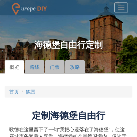
海德堡自由行定制
概览
（活
路线
门票
攻略
主标签
动标
签）
首页
德国
定制海德堡自由行
歌德在这里留下了一句“我把心遗落在了海德堡”，使这
座城市备受后人喜爱。海德堡如今是德国境内，仅次于