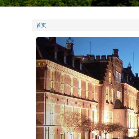
首页
Previous