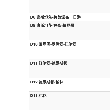
D8 康斯坦茨-莱茵瀑布一日游
D9 康斯坦茨-福森-慕尼黑
D10 慕尼黑-罗腾堡-纽伦堡
D11 纽伦堡-德累斯顿
D12 德累斯顿-柏林
D13 柏林