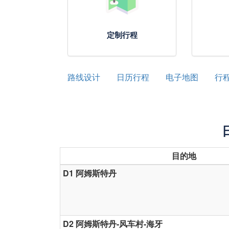
定制行程
路线设计
日历行程
电子地图
行
目的地
D1 阿姆斯特丹
D2 阿姆斯特丹-风车村-海牙