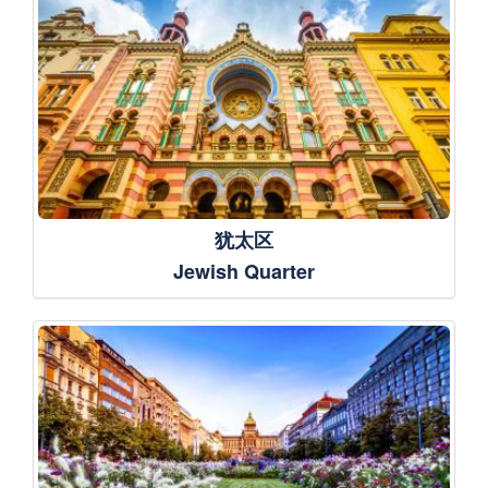
犹太区
Jewish Quarter