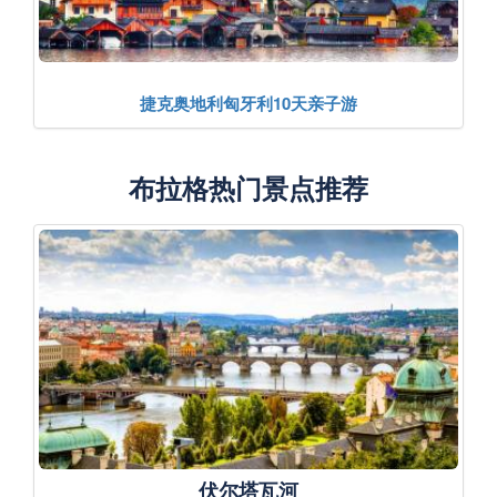
捷克奥地利匈牙利10天亲子游
布拉格热门景点推荐
伏尔塔瓦河