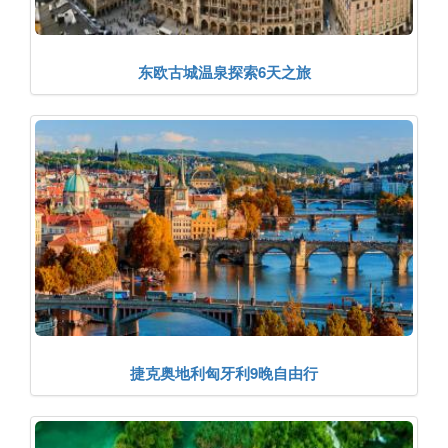
东欧古城温泉探索6天之旅
捷克奥地利匈牙利9晚自由行