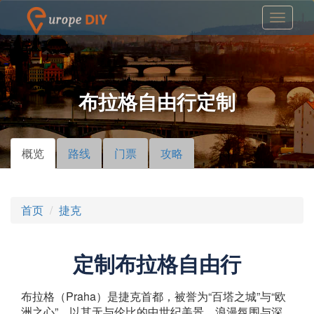
布拉格自由行定制
概览
（活
路线
门票
攻略
主标签
动标
签）
首页
捷克
定制布拉格自由行
布拉格（Praha）是捷克首都，被誉为“百塔之城”与“欧
洲之心”，以其无与伦比的中世纪美景、浪漫氛围与深