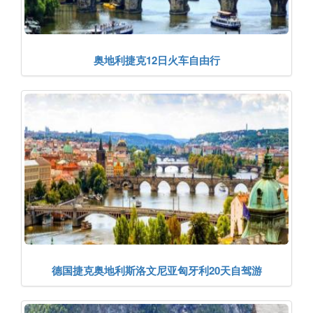
奥地利捷克12日火车自由行
德国捷克奥地利斯洛文尼亚匈牙利20天自驾游