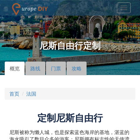
尼斯自由行定制
概览
（活
路线
门票
攻略
主标签
动标
签）
首页
法国
定制尼斯自由行
尼斯被称为懒人城，也是探索蓝色海岸的基地，湛蓝的
海水吸引了数目众多的游客；尼斯拥有标志性的天使湾