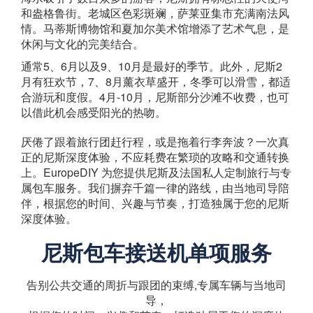
和盎格鲁街。老城区色彩斑斓，萨莱亚集市充满南法风
情。马蒂斯博物馆和夏加尔美术馆增添了艺术气息，是
休闲与文化的完美结合。
通常5、6月以及9、10月是最好的季节。此外，尼斯2
月有狂欢节，7、8月薰衣草盛开，冬季可以滑雪，都适
合游玩和度假。4月-10月，尼斯部分沙滩不收费，也可
以借此机会感受阳光的热吻。
厌倦了跟着旅行团赶行程，或是拖着行李奔波？一次真
正的尼斯深度体验，不应耗费在繁琐的攻略和交通转换
上。EuropeDIY 为您提供尼斯及法国私人定制旅行与专
属包车服务。我们摒弃千篇一律的路线，由当地司导陪
伴，根据您的时间、兴趣与节奏，打造独属于您的尼斯
深度体验。
尼斯包车接送机单项服务
告别公共交通的周折与跟团的束缚,专属车辆与当地司
导，