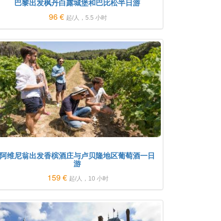
巴黎出发枫丹白露城堡和巴比松半日游
96 €
起/人，5.5 小时
阿维尼翁出发香槟酒庄与卢贝隆地区葡萄酒一日
游
159 €
起/人，10 小时