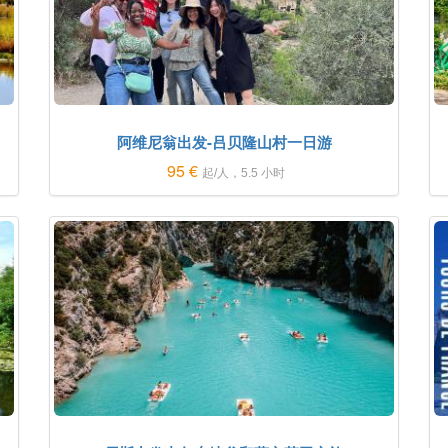
阿维尼翁出发-吕贝隆山村一日游
95 €
起/人，5.5 小时