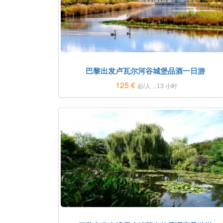
巴黎出发卢瓦尔河谷城堡品酒一日游
125 €
起/人，13 小时