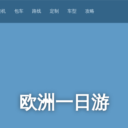
接机
包车
路线
定制
车型
攻略
欧洲一日游