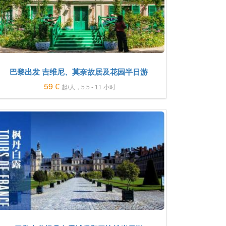
巴黎出发 吉维尼、莫奈故居及花园半日游
59 €
起/人，5.5 - 11 小时