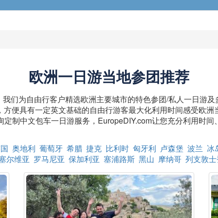
欧洲一日游当地参团推荐
旅游服务，我们为自由行客户精选欧洲主要城市的特色参团/私人一日
，方便具有一定英文基础的自由行游客最大化利用时间感受欧洲
定制中文包车一日游服务，EuropeDIY.com让您充分利用时
英国
奥地利
葡萄牙
希腊
捷克
比利时
匈牙利
卢森堡
波兰
冰
塞尔维亚
罗马尼亚
保加利亚
塞浦路斯
黑山
摩纳哥
列支敦士