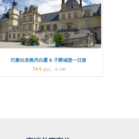
巴黎出发枫丹白露 & 子爵城堡一日游
74 €
起/人，9 小时