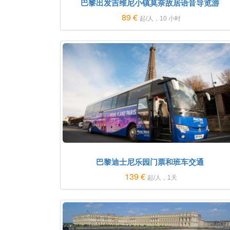
巴黎出发吉维尼小镇莫奈故居语音导览游
89 €
起/人，10 小时
巴黎迪士尼乐园门票和班车交通
139 €
起/人，1天