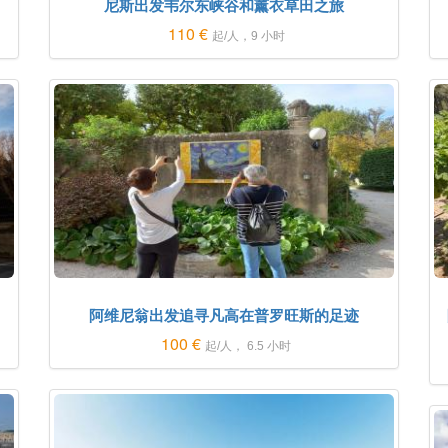
尼斯出发韦尔东峡谷和薰衣草田之旅
110 €
起/人，9 小时
阿维尼翁出发追寻凡高在普罗旺斯的足迹
100 €
起/人， 6.5 小时