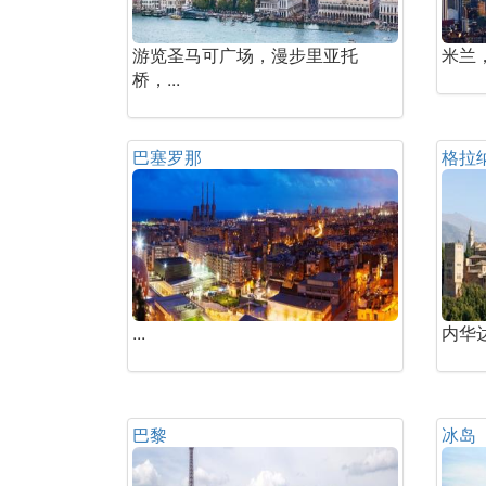
游览圣马可广场，漫步里亚托
米兰
桥，...
巴塞罗那
格拉
...
内华
巴黎
冰岛