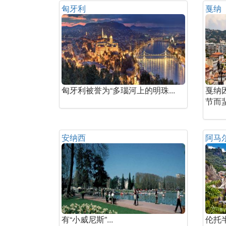
匈牙利
戛纳
匈牙利被誉为“多瑙河上的明珠...
戛纳
节而蜚
安纳西
阿马
有“小威尼斯”...
伦托