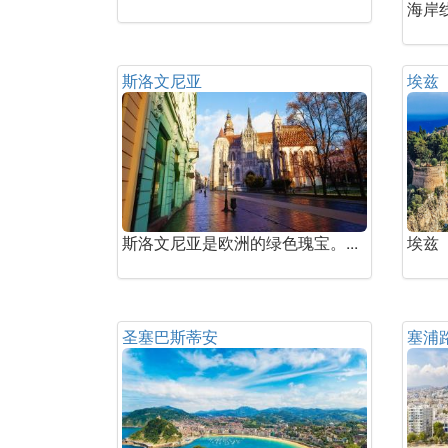
海岸线
斯洛文尼亚
埃兹
斯洛文尼亚是欧洲的绿色瑰宝。...
埃兹（
圣塞巴斯蒂安
塞浦