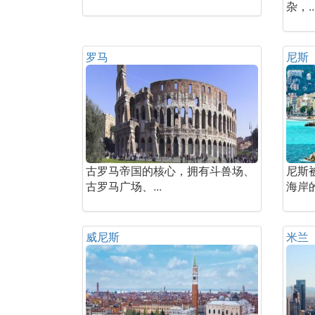
杂，..
罗马
尼斯
古罗马帝国的核心，拥有斗兽场、
尼斯
古罗马广场、...
海岸的
威尼斯
米兰