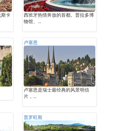
托斯卡
西班牙热情奔放的首都。普拉多博
物馆、...
卢塞恩
卢塞恩是瑞士最经典的风景明信
片，...
普罗旺斯