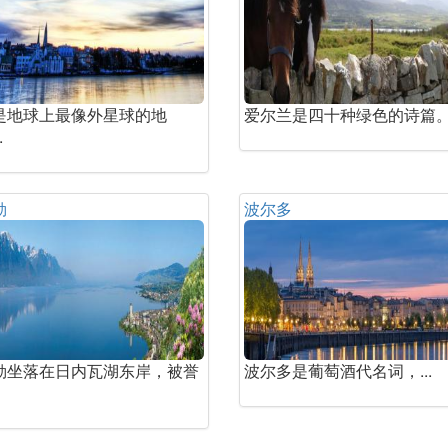
是地球上最像外星球的地
爱尔兰是四十种绿色的诗篇。.
.
勒
波尔多
勒坐落在日内瓦湖东岸，被誉
波尔多是葡萄酒代名词，...