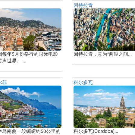
因特拉肯
因每年5月份举行的国际电影
因特拉肯，意为“两湖之间...
声世界。...
尔菲
科尔多瓦
半岛南侧一段蜿蜒约50公里的
科尔多瓦(Cordoba)...