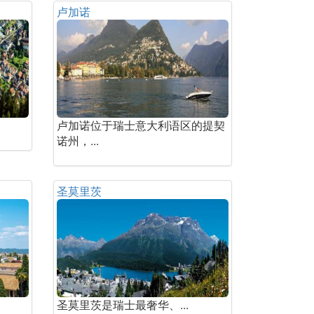
卢加诺
卢加诺位于瑞士意大利语区的提契
诺州，...
圣莫里茨
圣莫里茨是瑞士最奢华、...