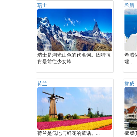
瑞士
希腊
瑞士是湖光山色的代名词。因特拉
希腊
肯是前往少女峰...
端，..
荷兰
挪威
荷兰是低地与鲜花的童话。...
挪威(