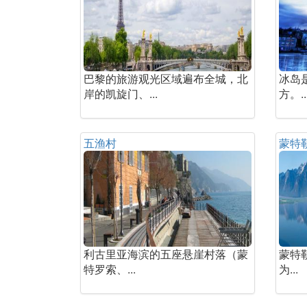
巴黎的旅游观光区域遍布全城，北
冰岛
岸的凯旋门、...
方。..
五渔村
蒙特
利古里亚海滨的五座悬崖村落（蒙
蒙特
特罗索、...
为...