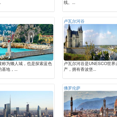
.
线。...
卢瓦尔河谷
被称为懒人城，也是探索蓝色
卢瓦尔河谷是UNESCO世界
基地，...
产，拥有香波堡...
佛罗伦萨