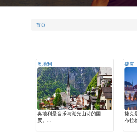
首页
奥地利
捷克
奥地利是音乐与湖光山诗的国
捷克
度。...
布拉格