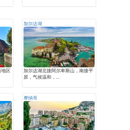
加尔达湖
斯地区
加尔达湖北接阿尔卑斯山，南接平
原，气候温和，...
摩纳哥