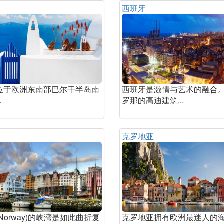
西班牙
位于欧洲东南部巴尔干半岛南
西班牙是激情与艺术的融合
.
罗那的高迪建筑...
克罗地亚
Norway)的峡湾是如此曲折复
克罗地亚拥有欧洲最迷人的