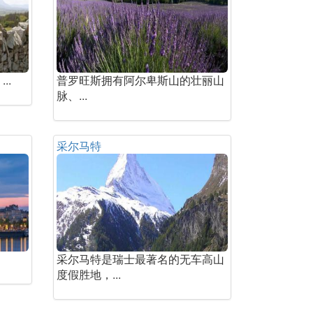
..
普罗旺斯拥有阿尔卑斯山的壮丽山
脉、...
采尔马特
采尔马特是瑞士最著名的无车高山
度假胜地，...